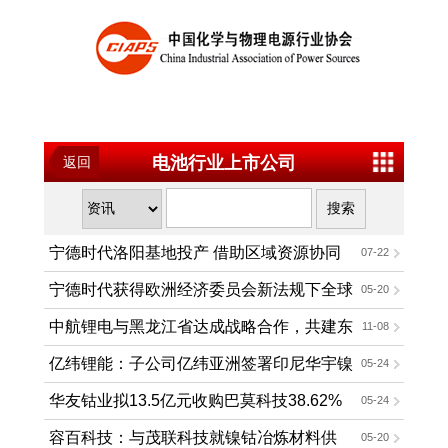
电池行业上市公司
返回
宁德时代洛阳基地投产 借助区域资源协同
07-22
发展
宁德时代获得欧洲经济委员会新法规下全球
05-20
首张准入证书
中航锂电与黑龙江省达成战略合作，共建东
11-08
北地区新能源产业集群
亿纬锂能：子公司亿纬亚洲签署印尼华宇镍
05-24
钴红土镍矿湿法冶炼项目合资协议
华友钴业拟13.5亿元收购巴莫科技38.62%
05-24
股权 加强锂电池正极材料布局
容百科技：与茂联科技就镍钴冶炼材料供
05-20