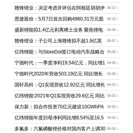
应、镍钴资源合作等方面达成合作意向
赣锋锂业：决定考虑并评估在阿根廷胡胡伊
05-17
省设立电池组装厂的可能性
恩捷股份：5月7日首次回购4960.31万元股
05-10
份
盛新锂能拟1.4亿元剥离稀土业务 聚焦锂电
05-08
新能源材料领域
赣锋锂业：子公司上海赣锋拟不超1.9亿英
05-07
镑要约收购Bacanora公司
亿纬锂能：与StoreDot签订电动汽车战略合
05-06
作框架协议
宁德时代：一季度净利19.54亿元，同比增1
04-30
63%
宁德时代2020年营收503.19亿元 同比增长
04-28
9.90%
国轩高科：Q1实现营收12.92亿元 同比增长
04-23
77.09%
亿纬锂能:2021年Q1实现营收29.6亿元 同比
04-23
增长125.98%
保力新：拟合作投资70亿元建设10GWhPA
04-20
CK和10GWh锂电电芯产能项目
亿纬锂能年度归母净利同比增8.54%至16.5
04-20
2亿元 拟10股派0.25元
多氟多：六氟磷酸锂价格对国内客户上调30
04-19