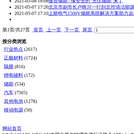
2021-05-08 18:08
傲普储能 | 懂安全的“无忧储能”来了
2021-05-07 17:20
北京市副市长卢映川一行到北控清洁能
2021-05-07 17:10
上能电气1500V储能系统解决方案助力远景
第
1
页/共
27
页
首页
上一页
下一页
尾页
按分类浏览
行业热点
(2617)
正极材料
(1724)
隔膜
(816)
锂电辅料
(172)
储能
(534)
汽车
(7565)
其他电池
(1278)
移动电源
(50)
网站首页