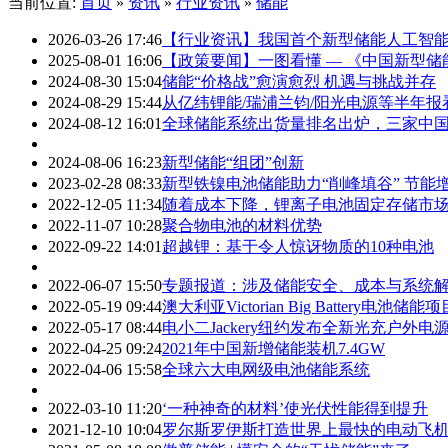
当前位置:
首页
»
资讯
»
行业资讯
»
储能
2026-03-26 17:46
【行业资讯】我国首个新型储能人工智
2025-08-01 16:06
【政策要闻】一图看懂 — 《中国新型储能
2024-08-30 15:04
储能“价格战”愈演愈烈 机遇与挑战并存
2024-08-29 15:44
从亿纬锂能/瑞浦兰钧/阳光电源等半年
2024-08-12 16:01
全球储能系统出货量排名出炉，三家中
2024-08-06 16:23
新型储能“组团”创新
2023-02-28 08:33
新型铁镍电池储能助力“削峰填谷” 节能
2022-12-05 11:34
随着成本下降，锂离子电池固定存储市
2022-11-07 10:28
聚合物电池的材料优势
2022-09-22 14:01
超越锂：基于令人惊讶物质的10种电池
2022-06-07 15:50
专题报道：涉及储能安全、成本与系统
2022-05-19 09:44
澳大利亚Victorian Big Battery电池
2022-05-17 08:44
电小二Jackery纽约发布全新光充户外电源20
2022-04-25 09:24
2021年中国新增储能装机7.4GW
2022-04-06 15:58
全球六大电网级电池储能系统
2022-03-10 11:20
‘一种神奇的材料’使光伏性能得到提升
2021-12-10 10:04
罗尔斯罗伊斯打造世界上最快的电动飞